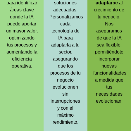
para identificar
soluciones
adaptarse
al
áreas clave
adecuadas.
crecimiento de
donde la IA
Personalizamos
tu negocio.
puede aportar
cada
Nos
un mayor valor,
tecnología de
aseguramos
optimizando
IA para
de que la IA
tus procesos y
adaptarla a tu
sea flexible,
aumentando la
sector,
permitiéndote
eficiencia
asegurando
incorporar
operativa.
que los
nuevas
procesos de tu
funcionalidades
negocio
a medida que
evolucionen
tus
sin
necesidades
interrupciones
evolucionan.
y con el
máximo
rendimiento.