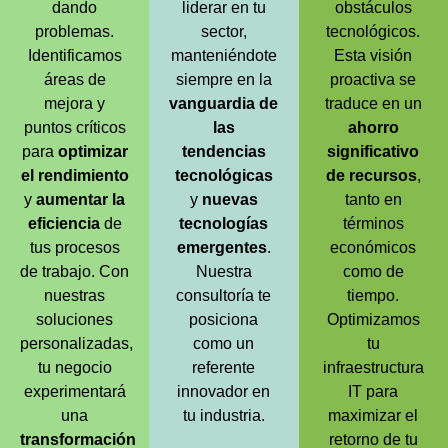
dando
liderar en tu
obstáculos
problemas.
sector,
tecnológicos.
Identificamos
manteniéndote
Esta visión
áreas de
siempre en la
proactiva se
mejora y
vanguardia de
traduce en un
puntos críticos
las
ahorro
para
optimizar
tendencias
significativo
el rendimiento
tecnológicas
de recursos
,
y
aumentar la
y
nuevas
tanto en
eficiencia
de
tecnologías
términos
tus procesos
emergentes
.
económicos
de trabajo. Con
Nuestra
como de
nuestras
consultoría te
tiempo.
soluciones
posiciona
Optimizamos
personalizadas,
como un
tu
tu negocio
referente
infraestructura
experimentará
innovador en
IT para
una
tu industria.
maximizar el
transformación
retorno de tu