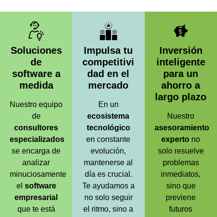
Soluciones
Impulsa tu
Inversión
de
competitivi
inteligente
software a
dad en el
para un
medida
mercado
ahorro a
largo plazo
Nuestro equipo
En un
de
ecosistema
Nuestro
consultores
tecnológico
asesoramiento
especializados
en constante
experto
no
se encarga de
evolución,
solo resuelve
analizar
mantenerse al
problemas
minuciosamente
día es crucial.
inmediatos,
el
software
Te ayudamos a
sino que
empresarial
no solo seguir
previene
que te está
el ritmo, sino a
futuros